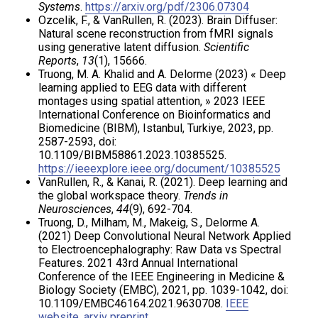
Systems
.
https://arxiv.org/pdf/2306.07304
Ozcelik, F., & VanRullen, R. (2023). Brain Diffuser:
Natural scene reconstruction from fMRI signals
using generative latent diffusion.
Scientific
Reports
,
13
(1), 15666.
Truong, M. A. Khalid and A. Delorme (2023) « Deep
learning applied to EEG data with different
montages using spatial attention, » 2023 IEEE
International Conference on Bioinformatics and
Biomedicine (BIBM), Istanbul, Turkiye, 2023, pp.
2587-2593, doi:
10.1109/BIBM58861.2023.10385525.
https://ieeexplore.ieee.org/document/10385525
VanRullen, R., & Kanai, R. (2021). Deep learning and
the global workspace theory.
Trends in
Neurosciences
,
44
(9), 692-704.
Truong, D., Milham, M., Makeig, S., Delorme A.
(2021) Deep Convolutional Neural Network Applied
to Electroencephalography: Raw Data vs Spectral
Features. 2021 43rd Annual International
Conference of the IEEE Engineering in Medicine &
Biology Society (EMBC), 2021, pp. 1039-1042, doi:
10.1109/EMBC46164.2021.9630708.
IEEE
website
.
arxiv preprint
.