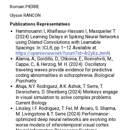
Romain PIERRE
Ulysse RANCON
Publications Représentatives
Hammouamri I, Khalfaoui-Hassani I, Masquelier T
(2024) Learning Delays in Spiking Neural Networks
using Dilated Convolutions with Learnable
Spacings. In: ICLR, pp 1–12 Available at:
https://openreview.net/forum?id=4r2ybzJnmN
.
Alamia, A., Gordillo, D., Chkonia, E., Roinishvili, M.,
Cappe, C., & Herzog, M. H. (2024) Oscillatory
traveling waves provide evidence for predictive
coding abnormalities in schizophrenia.
Biological
Psychiatry
.
Ahuja, N.Y. Rodriguez, A.K. Ashok, T. Serre, T.
Desrochers, D. Sheinberg (2024) Monkeys engage
in visual simulation to solve complex problems.
Current Biology.
Linsley, I.F. Rodriguez, T. Fel, M. Arcaro, S. Sharma,
M. Livingstone & T. Serre (2024) Performance-
optimized deep neural networks are evolving into
worse models of inferotemporal visual cortex.