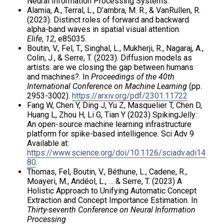
Neural Information Processing Systems.
Alamia, A., Terral, L., D’ambra, M. R., & VanRullen, R.
(2023). Distinct roles of forward and backward
alpha-band waves in spatial visual attention.
Elife
,
12
, e85035.
Boutin, V., Fel, T., Singhal, L., Mukherji, R., Nagaraj, A.,
Colin, J., & Serre, T. (2023). Diffusion models as
artists: are we closing the gap between humans
and machines?. In
Proceedings of the 40th
International Conference
on Machine Learning
(pp.
2953-3002).
https://arxiv.org/pdf/2301.11722
Fang W, Chen Y, Ding J, Yu Z, Masquelier T, Chen D,
Huang L, Zhou H, Li G, Tian Y (2023) SpikingJelly:
An open-source machine learning infrastructure
platform for spike-based intelligence. Sci Adv 9
Available at:
https://www.science.org/doi/10.1126/sciadv.adi14
80
.
Thomas, Fel, Boutin, V., Béthune, L., Cadene, R.,
Moayeri, M., Andéol, L., … & Serre, T. (2023) A
Holistic Approach to Unifying Automatic Concept
Extraction and Concept Importance Estimation. In
Thirty-seventh Conference on Neural Information
Processing