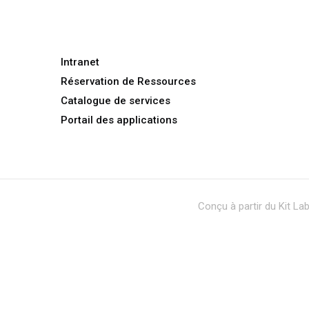
Intranet
Réservation de Ressources
Catalogue de services
Portail des applications
Conçu à partir du Kit L